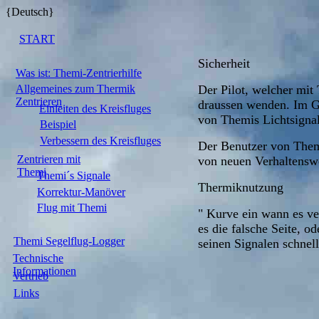
{Deutsch}
START
Sicherheit
Was ist: Themi-Zentrierhilfe
Allgemeines zum Thermik
Der Pilot, welcher mit
Zentrieren
draussen wenden. Im Ge
Einleiten des Kreisfluges
von Themis Lichtsigna
Beispiel
Verbessern des Kreisfluges
Der Benutzer von Themi
Zentrieren mit
von neuen Verhaltenswe
Themi
Themi´s Signale
Thermiknutzung
Korrektur-Manöver
Flug mit Themi
" Kurve ein wann es ver
es die falsche Seite, o
Themi Segelflug-Logger
seinen Signalen schnell
Technische
Informationen
Vertrieb
Links